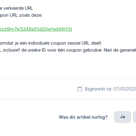
de verkeerde URL
pon URL zoals deze:
om/z/r6hv7e/5248a55d33jefgd46tf3t
 omdat je een individuele coupon sessie URL deelt
 inclusief de unieke ID voor één coupon gebruiker. Niet de gener
Bijgewerkt op: 07/01/2022
Ja
Was dit artikel nuttig?