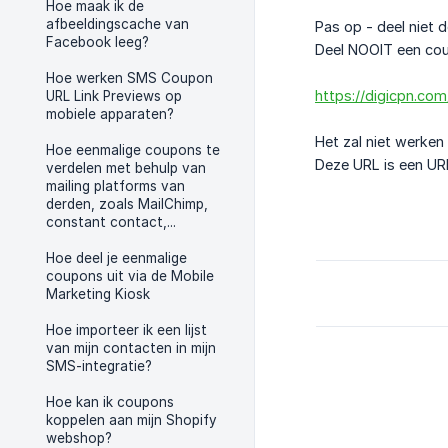
Hoe maak ik de
afbeeldingscache van
Pas op - deel niet 
Facebook leeg?
Deel NOOIT een cou
Hoe werken SMS Coupon
https://digicpn.c
URL Link Previews op
mobiele apparaten?
Het zal niet werken
Hoe eenmalige coupons te
Deze URL is een URL
verdelen met behulp van
mailing platforms van
derden, zoals MailChimp,
constant contact,...
Hoe deel je eenmalige
coupons uit via de Mobile
Marketing Kiosk
Hoe importeer ik een lijst
van mijn contacten in mijn
SMS-integratie?
Hoe kan ik coupons
koppelen aan mijn Shopify
webshop?