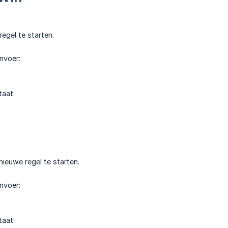
egel te starten.
invoer:
taat:
ieuwe regel te starten.
invoer:
taat: