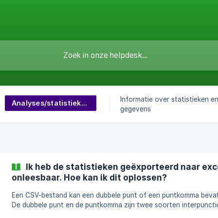
Informatie over statistieken e
Analyses/statistieken
gegevens
Ik heb de statistieken geëxporteerd naar exc
onleesbaar. Hoe kan ik dit oplossen?
Een CSV-bestand kan een dubbele punt of een puntkomma bevat
De dubbele punt en de puntkomma zijn twee soorten interpuncti
lijken erg op elkaar. De dubbele punt bestaat uit twee verticale 