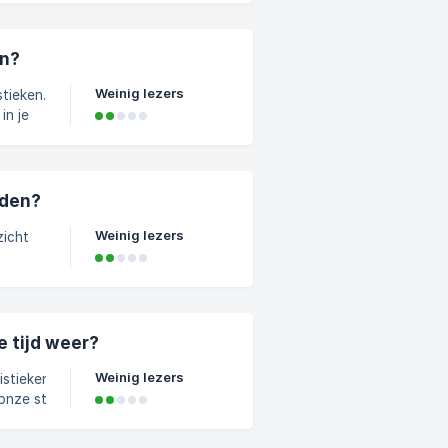
 met
en?
rsa?
Weinig lezers
tieken.
in je
'.
nden?
Weinig lezers
zicht
e tijd weer?
Weinig lezers
tistieken moet je
angepast worden.