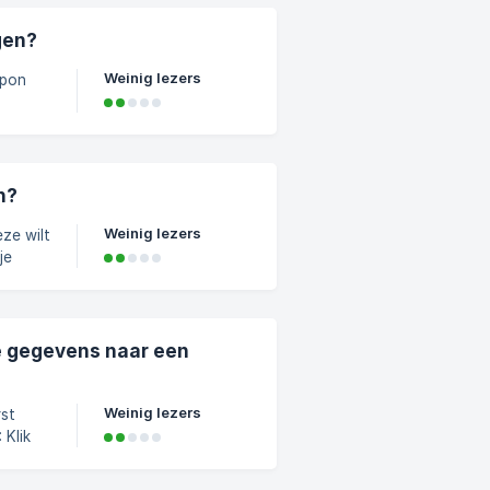
5408200/5f358874-
gen?
Weinig lezers
pend,
agne
n?
Weinig lezers
ze wilt
je
n niet
e gegevens naar een
teer'
Weinig lezers
 of