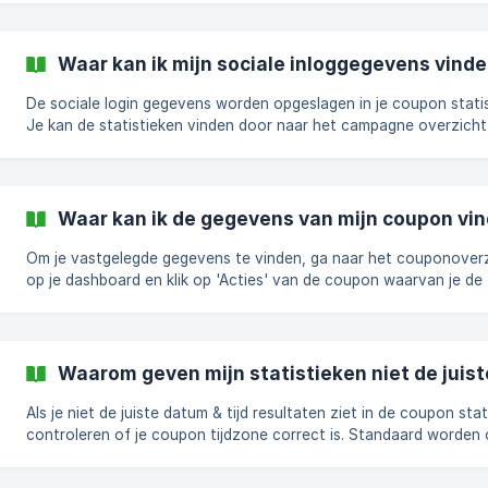
":". De puntkomma, ook wel "semi" genoemd, lijkt op een komma
een puntje erbovenop, zoals deze ";". In de VS wordt de puntkomma
meestal gebruikt, in Europa de dubbele punt. Hoe verander je je account
Waar kan ik mijn sociale inloggegevens vind
instellingen van dubbele punt naar halve dubbele punt en vise ve
De sociale login gegevens worden opgeslagen in je coupon statis
Je kan de statistieken vinden door naar het campagne overzicht 
dashboard te gaan. Bij elke coupon vind je een knop 'Statistieken
Waar kan ik de gegevens van mijn coupon vi
Om je vastgelegde gegevens te vinden, ga naar het couponover
op je dashboard en klik op 'Acties' van de coupon waarvan je de
vastgelegde gegevens wilt zien Nadat je op 'Acties' hebt geklikt,
selecteer je 'Statistieken' Als je h
Waarom geven mijn statistieken niet de juist
Als je niet de juiste datum & tijd resultaten ziet in de coupon sta
controleren of je coupon tijdzone correct is. Standaard worden onze statistieken
opgeslagen in de UTC-tijdzone. De tijdzone kan per campagne a
Hoe pas ik dit aan? Ga naar Algemene instellingen in het linkermenu van je coupon