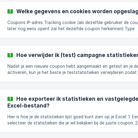
builder en daar kun je de tijdzone aanpassen. ![]
(https://storage.crisp.chat/users/helpdesk/website/31b295008
Welke gegevens en cookies worden opgesla
1737-42fd-b903-444869_
Coupons IP-adres Tracking cookie (als dezelfde gebruiker de coupon
later nog eens opent zal het dezelfde coupon herkennen) Type
apparaat (Apple, Windows, Android, enz.) Datum/tijd Status; geo
geclaimd, gevalideerd. Inwissel locatie (alleen als deze bekend is) Andere
gegevens kunnen worden verzameld, maar dat hangt af van de
instellingen die je hebt ingesteld in je campagne. Als je een camp
Hoe verwijder ik (test) campagne statistieke
aanmaakt met data capture waarbij je vraagt naar de vo
Nadat je een nieuwe coupon hebt aangemaakt en getest en je de
activeren, kun je het beste je teststatistieken verwijderen zodat 
campagnes beginnen met lege statistieken. Er zijn 2 manieren om de
statistieken van je coupons te verwijderen. Let op: deze actie ka
ongedaan worden gemaakt! De gegevens worden permanent
verwijderd! De eerste manier is om naar de statistiekenpagina van een
Hoe exporteer ik statistieken en vastgelegd
coupon te gaan. Daar zie je een rode knop direct naast de 'Expor
Excel-bestand?
knop die zegt '
Hier is hoe je de statistieken lijst goed kunt zien op je Excel: 1: Eerst
selecteer de statistieken die je wil bekijken bij de juiste coupon. 2: Klik
op 'exporteren' en klik vervolgens op 'exporteren zonder filters'
'filters instellen'. ![](https://storage.crisp.chat/use