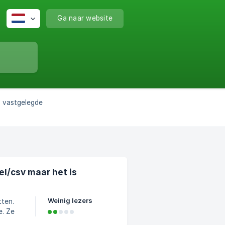
Ga naar website
n vastgelegde
el/csv maar het is
Weinig lezers
ten.
e. Ze
punten