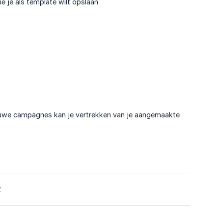
ie je als template wilt opslaan
nieuwe campagnes kan je vertrekken van je aangemaakte
2