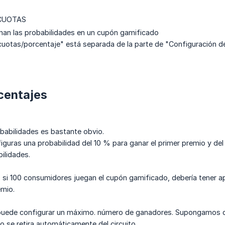
CUOTAS
nan las probabilidades en un cupón gamificado
cuotas/porcentaje" está separada de la parte de "Configuración de
centajes
robabilidades es bastante obvio.
figuras una probabilidad del 10 % para ganar el primer premio y de
ilidades.
, si 100 consumidores juegan el cupón gamificado, debería tener 
emio.
puede configurar un máximo. número de ganadores. Supongamos q
o se retira automáticamente del circuito.