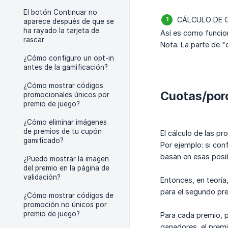
El botón Continuar no
CÁLCULO DE 
aparece después de que se
ha rayado la tarjeta de
Así es como funcio
rascar
Nota: La parte de "
¿Cómo configuro un opt-in
antes de la gamificación?
¿Cómo mostrar códigos
Cuotas/por
promocionales únicos por
premio de juego?
¿Cómo eliminar imágenes
de premios de tu cupón
El cálculo de las p
gamificado?
Por ejemplo: si con
basan en esas posib
¿Puedo mostrar la imagen
del premio en la página de
validación?
Entonces, en teoría
para el segundo pr
¿Cómo mostrar códigos de
promoción no únicos por
premio de juego?
Para cada premio, 
ganadores, el premi