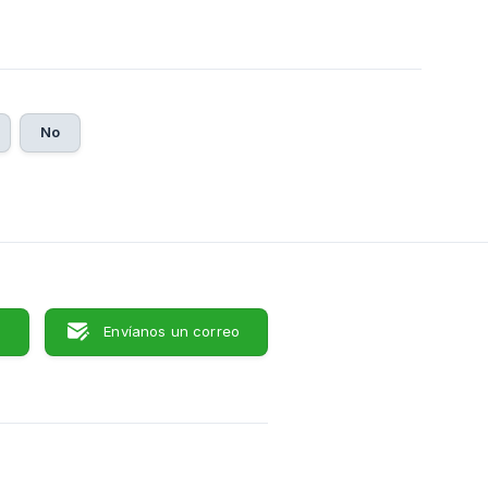
No
s
Envíanos un correo