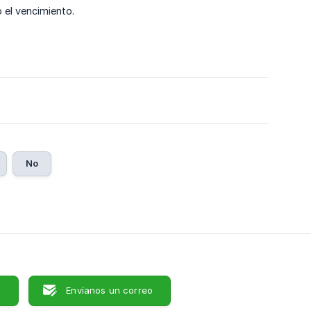
o el vencimiento.
No
s
Envíanos un correo