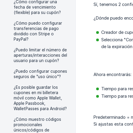
¿Cómo configurar una
Sí, tenemos 2 confi
fecha de vencimiento
(flexible) para su cupón?
¿Dónde puedo enco
¿Cómo puedo configurar
transferencias de pago
Creador de cup
dividido con Stripe o
PayPal?
Selecciona "Con
de la expiración
¿Puedo limitar el número de
aperturas/interacciones del
usuario para un cupón?
¿Puedo configurar cupones
Ahora encontrarás:
seguros de "uso único"?
¿Es posible guardar los
Tiempo para res
cupones en mi billetera
Tiempo para res
móvil como Apple Wallet,
Apple Passbook,
WalletPasses para Android?
Predeterminado = n
¿Cómo muestro códigos
Si ajustas esta con
promocionales
únicos/códigos de