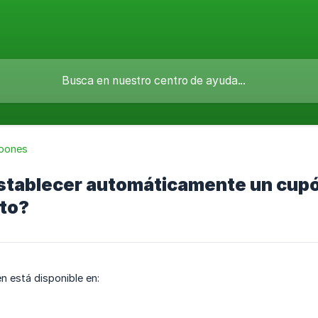
pones
tablecer automáticamente un cupón
to?
én está disponible en: