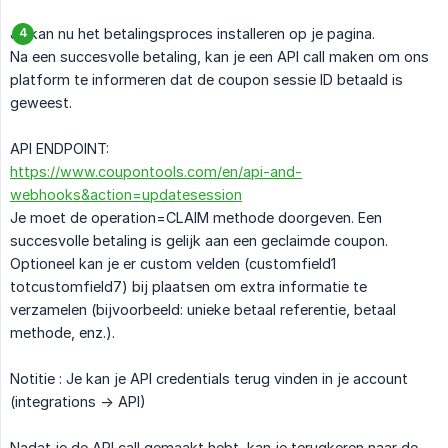
Je kan nu het betalingsproces installeren op je pagina.
Na een succesvolle betaling, kan je een API call maken om ons
platform te informeren dat de coupon sessie ID betaald is
geweest.
API ENDPOINT:
https://www.coupontools.com/en/api-and-
webhooks&action=updatesession
Je moet de operation=CLAIM methode doorgeven. Een
succesvolle betaling is gelijk aan een geclaimde coupon.
Optioneel kan je er custom velden (customfield1
totcustomfield7) bij plaatsen om extra informatie te
verzamelen (bijvoorbeeld: unieke betaal referentie, betaal
methode, enz.).
Notitie : Je kan je API credentials terug vinden in je account
(integrations -> API)
Nadat je de API call gemaakt hebt, kan je terugkeren naar de