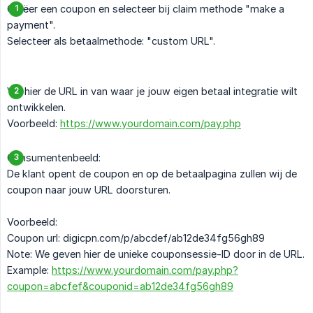
Creëer een coupon en selecteer bij claim methode "make a
payment".
Selecteer als betaalmethode: "custom URL".
Vul hier de URL in van waar je jouw eigen betaal integratie wilt
ontwikkelen.
Voorbeeld:
https://www.yourdomain.com/pay.php
Consumentenbeeld:
De klant opent de coupon en op de betaalpagina zullen wij de
coupon naar jouw URL doorsturen.
Voorbeeld:
Coupon url: digicpn.com/p/abcdef/ab12de34fg56gh89
Note: We geven hier de unieke couponsessie-ID door in de URL.
Example:
https://www.yourdomain.com/pay.php?
coupon=abcfef&couponid=ab12de34fg56gh89